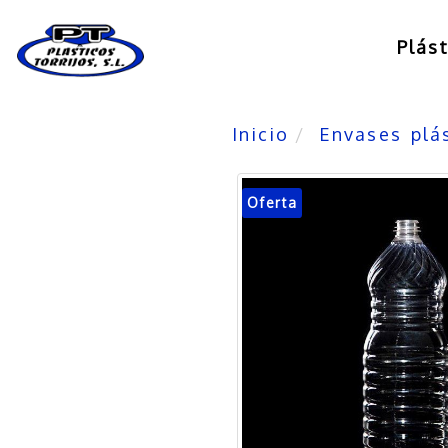
Plás
Inicio
Envases plá
Oferta