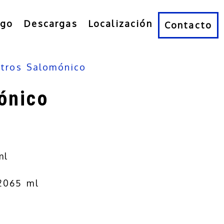
ogo
Descargas
Localización
Contacto
itros Salomónico
ónico
ml
 2065 ml